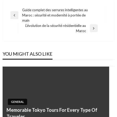
Post
Guide complet des serrures intelligentes au
Maroc : sécurité et modernité à portée de
navigation
Previous
main
Post
L’évolution de la sécurité résidentielle au
Next
Maroc
Post
YOU MIGHT ALSO LIKE
GENERAL
Memorable Tokyo Tours For Every Type Of
Traveler