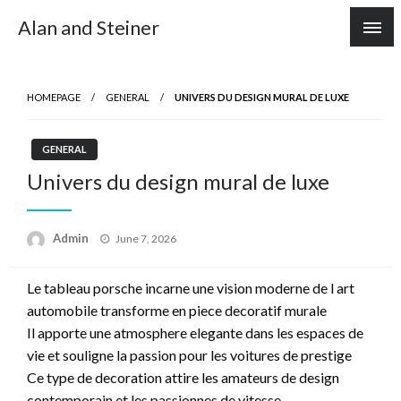
Skip
Alan and Steiner
to
content
HOMEPAGE
GENERAL
UNIVERS DU DESIGN MURAL DE LUXE
GENERAL
Univers du design mural de luxe
Posted
Admin
June 7, 2026
on
Le tableau porsche incarne une vision moderne de l art
automobile transforme en piece decoratif murale
Il apporte une atmosphere elegante dans les espaces de
vie et souligne la passion pour les voitures de prestige
Ce type de decoration attire les amateurs de design
contemporain et les passionnes de vitesse