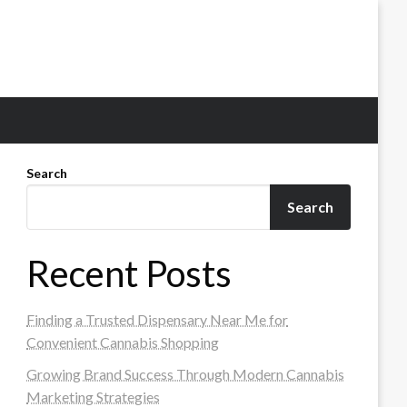
Search
Search
Recent Posts
Finding a Trusted Dispensary Near Me for
Convenient Cannabis Shopping
Growing Brand Success Through Modern Cannabis
Marketing Strategies