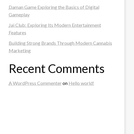
Daman Game Exploring the Basics of Digital
Gameplay
Jai Club: Exploring Its Modern Entertainment
Features
Building Strong Brands Through Modern Cannabis
Marketing
Recent Comments
A WordPress Commenter
on
Hello world!