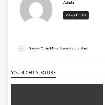
Admin
View all posts
Post
Growing Young Minds Through Storytelling
Previous
Post
navigation
YOU MIGHT ALSO LIKE