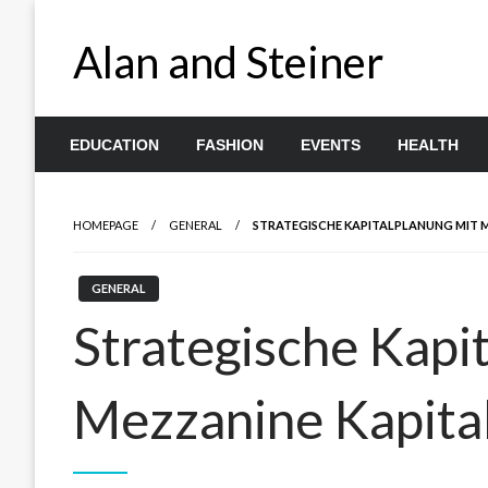
Skip
to
Alan and Steiner
content
EDUCATION
FASHION
EVENTS
HEALTH
HOMEPAGE
GENERAL
STRATEGISCHE KAPITALPLANUNG MIT 
GENERAL
Strategische Kapi
Mezzanine Kapita