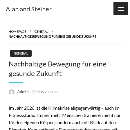
Skip
Alan and Steiner
to
content
HOMEPAGE
GENERAL
NACHHALTIGE BEWEGUNG FÜR EINE GESUNDE ZUKUNFT
GENERAL
Nachhaltige Bewegung für eine
gesunde Zukunft
Posted
Admin
May 23, 2026
on
Im Jahr 2026 ist die Klimakrise allgegenwärtig – auch im
Fitnessstudio. Immer mehr Menschen trainieren nicht nur
für den eigenen Körper, sondern auch mit Blick auf den
Planeten. Konventionelle Fitnessprodukte bestehen oft