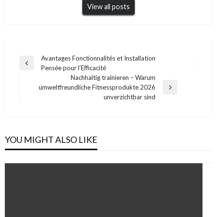
View all posts
Post
Avantages Fonctionnalités et Installation
Previous
Pensée pour l’Efficacité
navigation
Post
Nachhaltig trainieren – Warum
umweltfreundliche Fitnessprodukte 2026
Next
unverzichtbar sind
Post
YOU MIGHT ALSO LIKE