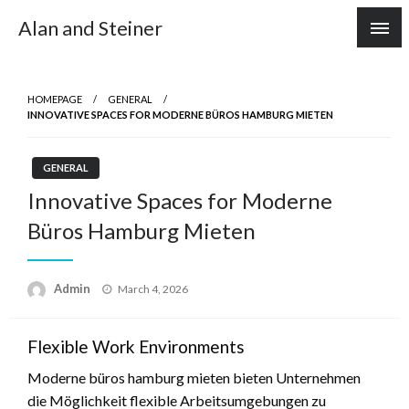
Skip
Alan and Steiner
to
content
HOMEPAGE
GENERAL
INNOVATIVE SPACES FOR MODERNE BÜROS HAMBURG MIETEN
GENERAL
Innovative Spaces for Moderne
Büros Hamburg Mieten
Posted
Admin
March 4, 2026
on
Flexible Work Environments
Moderne büros hamburg mieten bieten Unternehmen
die Möglichkeit flexible Arbeitsumgebungen zu