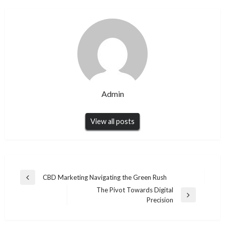
Admin
View all posts
Post
CBD Marketing Navigating the Green Rush
Previous
navigation
The Pivot Towards Digital
Post
Next
Precision
Post