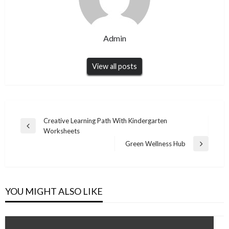
Admin
View all posts
Post
Creative Learning Path With Kindergarten
Previous
Worksheets
navigation
Post
Green Wellness Hub
Next
Post
YOU MIGHT ALSO LIKE