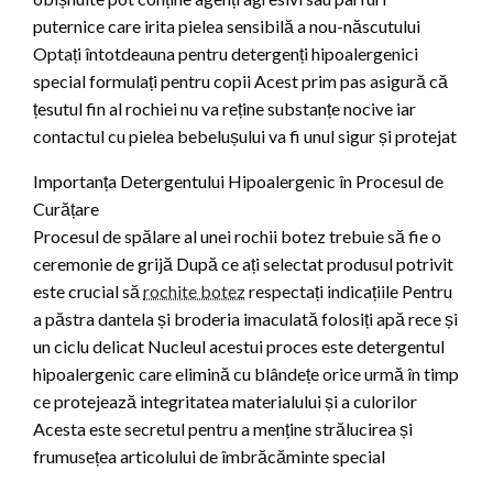
puternice care irita pielea sensibilă a nou-născutului
Optați întotdeauna pentru detergenți hipoalergenici
special formulați pentru copii Acest prim pas asigură că
țesutul fin al rochiei nu va reține substanțe nocive iar
contactul cu pielea bebelușului va fi unul sigur și protejat
Importanța Detergentului Hipoalergenic în Procesul de
Curățare
Procesul de spălare al unei rochii botez trebuie să fie o
ceremonie de grijă După ce ați selectat produsul potrivit
este crucial să
rochite botez
respectați indicațiile Pentru
a păstra dantela și broderia imaculată folosiți apă rece și
un ciclu delicat Nucleul acestui proces este detergentul
hipoalergenic care elimină cu blândețe orice urmă în timp
ce protejează integritatea materialului și a culorilor
Acesta este secretul pentru a menține strălucirea și
frumusețea articolului de îmbrăcăminte special