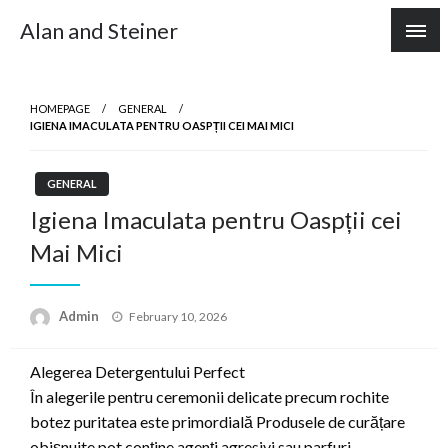
Skip
Alan and Steiner
to
content
HOMEPAGE
GENERAL
IGIENA IMACULATA PENTRU OASPȚII CEI MAI MICI
GENERAL
Igiena Imaculata pentru Oaspții cei
Mai Mici
Posted
Admin
February 10, 2026
on
Alegerea Detergentului Perfect
În alegerile pentru ceremonii delicate precum rochite
botez puritatea este primordială Produsele de curățare
obișnuite pot conține agenți agresivi sau parfuri