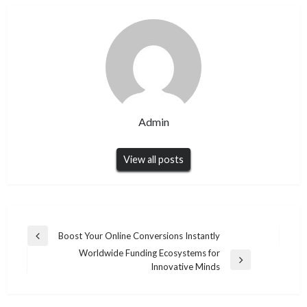
Admin
View all posts
Post
Boost Your Online Conversions Instantly
Previous
navigation
Worldwide Funding Ecosystems for
Post
Next
Innovative Minds
Post