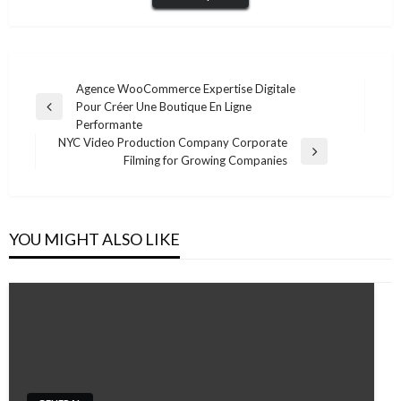
Post
Agence WooCommerce Expertise Digitale
Pour Créer Une Boutique En Ligne
navigation
Previous
Performante
Post
NYC Video Production Company Corporate
Next
Filming for Growing Companies
Post
YOU MIGHT ALSO LIKE