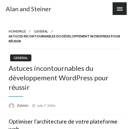
Skip
Alan and Steiner
to
content
HOMEPAGE
GENERAL
ASTUCES INCONTOURNABLES DU DÉVELOPPEMENT WORDPRESS POUR
RÉUSSIR
GENERAL
Astuces incontournables du
développement WordPress pour
réussir
Posted
Admin
July 7, 2026
on
Optimiser l’architecture de votre plateforme
web